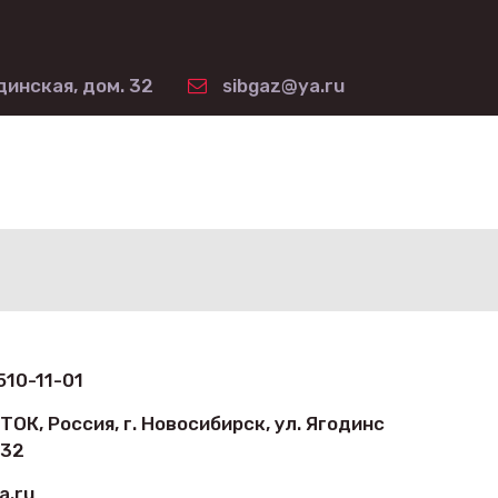
динская, дом. 32
sibgaz@ya.ru
510-11-01
АТОК
,
Россия
,
г. Новосибирск
,
ул. Ягодинс
 32
a.ru